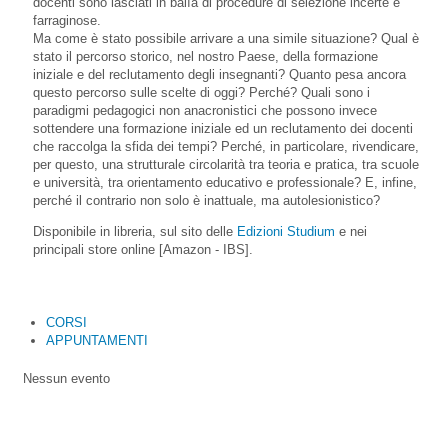
docenti sono lasciati in balìa di procedure di selezione incerte e
farraginose.
Ma come è stato possibile arrivare a una simile situazione? Qual è
stato il percorso storico, nel nostro Paese, della formazione
iniziale e del reclutamento degli insegnanti? Quanto pesa ancora
questo percorso sulle scelte di oggi? Perché? Quali sono i
paradigmi pedagogici non anacronistici che possono invece
sottendere una formazione iniziale ed un reclutamento dei docenti
che raccolga la sfida dei tempi? Perché, in particolare, rivendicare,
per questo, una strutturale circolarità tra teoria e pratica, tra scuole
e università, tra orientamento educativo e professionale? E, infine,
perché il contrario non solo è inattuale, ma autolesionistico?
Disponibile in libreria, sul sito delle
Edizioni Studium
e nei
principali store online [Amazon - IBS].
CORSI
APPUNTAMENTI
Nessun evento