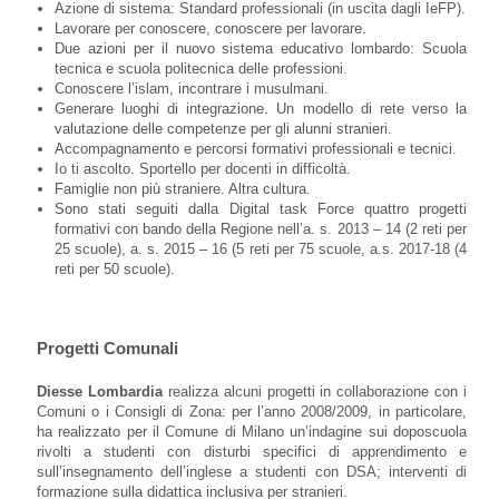
Azione di sistema: Standard professionali (in uscita dagli IeFP).
Lavorare per conoscere, conoscere per lavorare.
Due azioni per il nuovo sistema educativo lombardo: Scuola
tecnica e scuola politecnica delle professioni.
Conoscere l’islam, incontrare i musulmani.
Generare luoghi di integrazione. Un modello di rete verso la
valutazione delle competenze per gli alunni stranieri.
Accompagnamento e percorsi formativi professionali e tecnici.
Io ti ascolto. Sportello per docenti in difficoltà.
Famiglie non più straniere. Altra cultura.
Sono stati seguiti dalla Digital task Force quattro progetti
formativi con bando della Regione nell’a. s. 2013 – 14 (2 reti per
25 scuole), a. s. 2015 – 16 (5 reti per 75 scuole, a.s. 2017-18 (4
reti per 50 scuole).
Progetti Comunali
Diesse Lombardia
realizza alcuni progetti in collaborazione con i
Comuni o i Consigli di Zona: per l’anno 2008/2009, in particolare,
ha realizzato per il Comune di Milano un’indagine sui doposcuola
rivolti a studenti con disturbi specifici di apprendimento e
sull’insegnamento dell’inglese a studenti con DSA; interventi di
formazione sulla didattica inclusiva per stranieri.