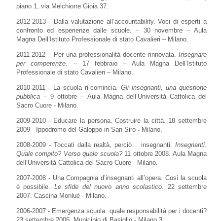
piano 1, via Melchiorre Gioia 37.
2012-2013 - Dalla valutazione all’accountability. Voci di esperti a
confronto ed esperienze dalle scuole. – 30 novembre – Aula
Magna Dell’Istituto Professionale di stato Cavalieri – Milano.
2011-2012 – Per una professionalità docente rinnovata.
Insegnare
per competenze
. – 17 febbraio – Aula Magna Dell’Istituto
Professionale di stato Cavalieri – Milano.
2010-2011 - La scuola ri-comincia.
Gli insegnanti, una questione
pubblica
– 9 ottobre – Aula Magna dell’Università Cattolica del
Sacro Cuore - Milano.
2009-2010 - Educare la persona. Costruire la città. 18 settembre
2009 - Ippodromo del Galoppo in San Siro
-
Milano.
2008-2009 - Toccati dalla realtà, perciò… insegnanti.
Insegnanti.
Quale compito? Verso quale scuola?
11 ottobre 2008. Aula Magna
dell’Università Cattolica del Sacro Cuore - Milano.
2007-2008 - Una Compagnia d’insegnanti all’opera. Così la scuola
è possibile.
Le sfide del nuovo anno scolastico.
22 settembre
2007. Cascina Monluè - Milano.
2006-2007 - Emergenza scuola: quale responsabilità per i docenti?
23 settembre 2006. Municipio di Basiglio - Milano 3.