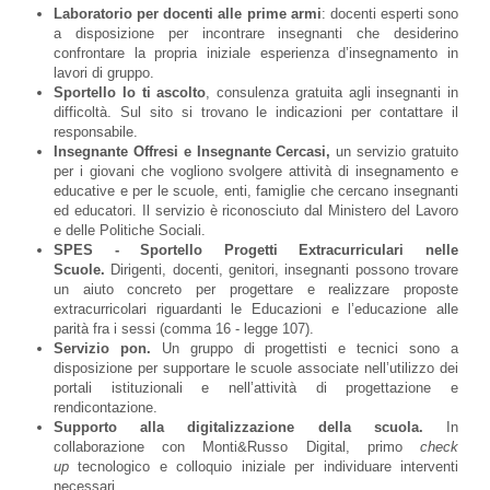
Laboratorio per docenti alle prime armi
: docenti esperti sono
a disposizione per incontrare insegnanti che desiderino
confrontare la propria iniziale esperienza d’insegnamento in
lavori di gruppo.
Sportello Io ti ascolto
, consulenza gratuita agli insegnanti in
difficoltà. Sul sito si trovano le indicazioni per contattare il
responsabile.
Insegnante Offresi e Insegnante Cercasi,
un servizio gratuito
per i giovani che vogliono svolgere attività di insegnamento e
educative e per le scuole, enti, famiglie che cercano insegnanti
ed educatori. Il servizio è riconosciuto dal Ministero del Lavoro
e delle Politiche Sociali.
SPES - Sportello Progetti Extracurriculari nelle
Scuole.
Dirigenti, docenti, genitori, insegnanti possono trovare
un aiuto concreto per progettare e realizzare proposte
extracurricolari riguardanti le Educazioni e l’educazione alle
parità fra i sessi (comma 16 - legge 107).
Servizio pon.
Un gruppo di progettisti e tecnici sono a
disposizione per supportare le scuole associate nell’utilizzo dei
portali istituzionali e nell’attività di progettazione e
rendicontazione.
Supporto alla digitalizzazione della scuola.
In
collaborazione con Monti&Russo Digital, primo
check
up
tecnologico e colloquio iniziale per individuare interventi
necessari.