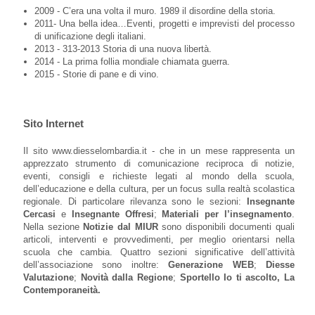
2009 - C’era una volta il muro. 1989 il disordine della storia.
2011- Una bella idea…Eventi, progetti e imprevisti del processo
di unificazione degli italiani.
2013 - 313-2013 Storia di una nuova libertà.
2014 - La prima follia mondiale chiamata guerra.
2015 - Storie di pane e di vino.
Sito Internet
Il sito www.diesselombardia.it - che in un mese rappresenta un
apprezzato strumento di comunicazione reciproca di notizie,
eventi, consigli e richieste legati al mondo della scuola,
dell’educazione e della cultura, per un focus sulla realtà scolastica
regionale. Di particolare rilevanza sono le sezioni:
Insegnante
Cercasi
e
Insegnante Offresi
;
Materiali per l’insegnamento
.
Nella sezione
Notizie dal MIUR
sono disponibili documenti quali
articoli, interventi e provvedimenti, per meglio orientarsi nella
scuola che cambia. Quattro sezioni significative dell’attività
dell’associazione sono inoltre:
Generazione WEB
;
Diesse
Valutazione
;
Novità dalla Regione
;
Sportello Io ti ascolto, La
Contemporaneità.