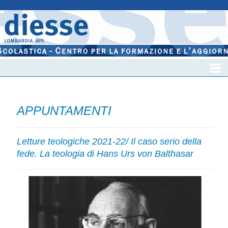
APPUNTAMENTI
Letture teologiche 2021-22/ Il caso serio della
fede. La teologia di Hans Urs von Balthasar