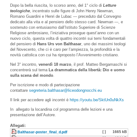
Dopo la bella riuscita, lo scorso anno, del 1° ciclo di
Letture
teologiche
, incentrato sulle figure di John Henry Newman,
Romano Guardini e Henri de Lubac — preceduto dal Convegno
dedicato alla vita e al pensiero dello stesso card. Newman —, e
sostenuto con entusiasmo dall’Istituto Superiore di Scienze
Religiose ambrosiano, l’iniziativa prosegue quest’anno con un
nuovo ciclo, questa volta di quattro incontri sui temi fondamentali
del pensiero di
Hans Urs von Balthasar
, uno dei massimi teologi
del Novecento, che ci è caro per l’ampiezza, la profondità e la
novità cattolica con cui ha riproposto l’Avvenimento cristiano.
Nel 3° incontro,
venerdì 18 marzo
, il prof. Matteo Bergamaschi si
concentrerà sul tema
La drammatica della libertà: Dio e uomo
sulla scena del mondo
.
Per iscrizione e modo di partecipazione
contattare
segreteria.balthasar@liceodongnocchi.eu
Il link per accedere agli incontri è
https://youtu.be/SktUn0uNkXs
In allegato la locandina col programma delle lezioni e una
presentazione dell’Autore.
Allegati:
[ ]
1665 kB
Balthasar-poster_final_d.pdf